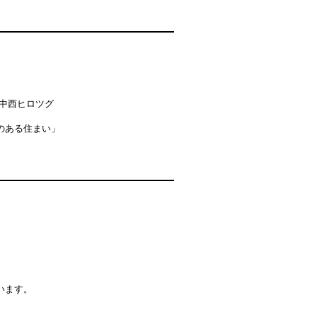
中西ヒロツグ
のある住まい」
います。