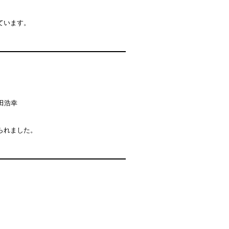
。
ています。
田浩幸
られました。