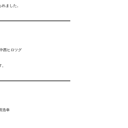
られました。
中西ヒロツグ
す。
田浩幸