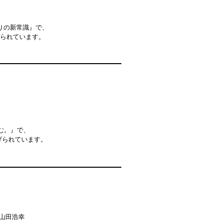
りの新常識』で、
げられています。
住む。』で、
り上げられています。
山田浩幸