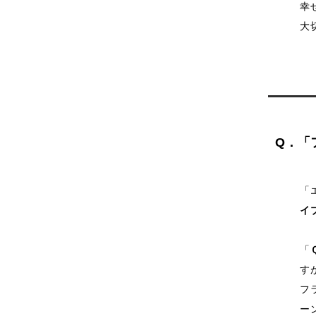
幸
大
Q．「
「
イ
「
す
フ
ー