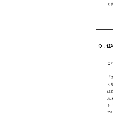
と
Q．住
こ
「
く
は
れ
も
で