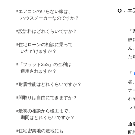
Q．エ
◉エアコンのいらない家は、
ハウスメーカーなのですか？
◉設計料はどれくらいですか？
「
般
◉住宅ローンの相談に乗って
ん
いただけますか？
た
◉「フラット35S」の金利は
適用されますか？
「
者
◉耐震性能はどれくらいですか？
ナ
◉間取りは自由にできますか？
れ
っ
◉最初の相談から竣工まで、
期間はどれくらいですか？
通
◉住宅密集地の敷地にも
匠