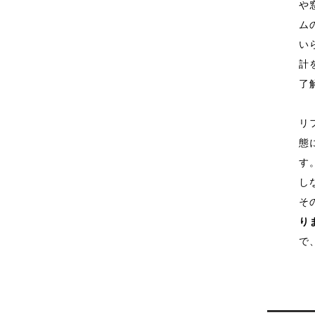
や
ム
い
計
了
リ
態
す
し
そ
り
で