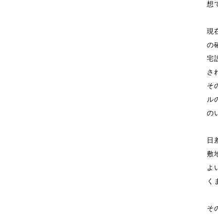
想
現
の
宅
さ
そ
ル
の
日
敷
よ
く
そ