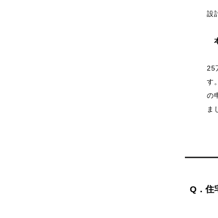
設
本
2
す
の
ま
Q．住