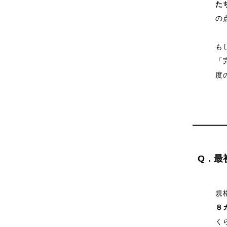
た
の
も
「
度
Q．最
規
８
く