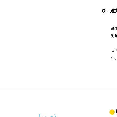
Q．遠
基
対
な
い