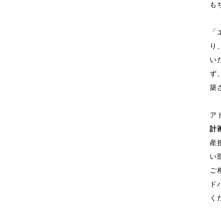
も
「
り
い
ず
築
ア
計
産
い
ご
ド
く