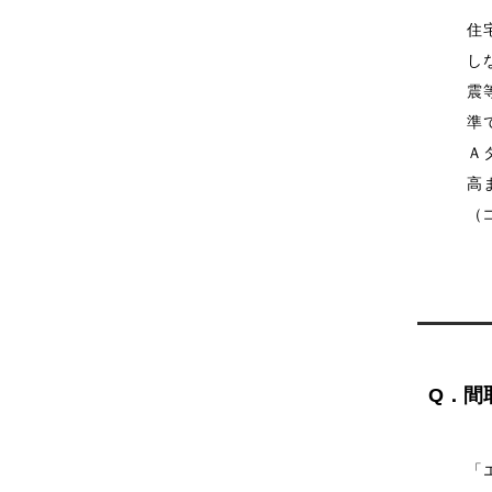
住
し
震
準
Ａ
高
（
Q．間
「