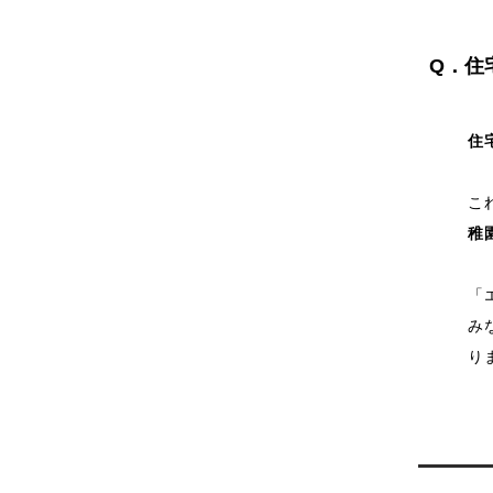
Q．住
住
こ
稚
「
み
り