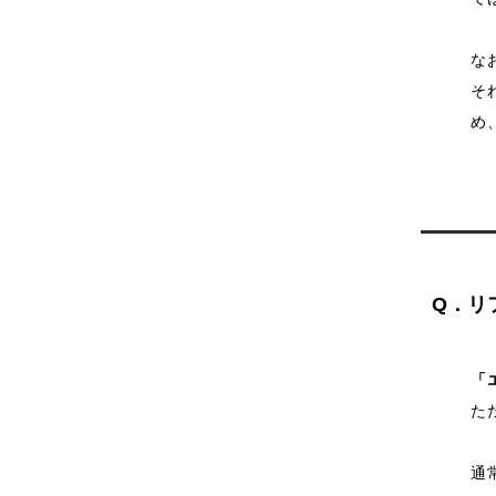
な
そ
め
Q．リ
「
た
通