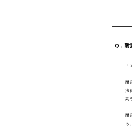
Q．耐
「
耐
法
高
耐
ら