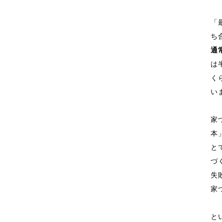
「
ち
通
は
く
い
家
本
と
づ
失
家
と