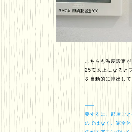
こちらも温度設定が
25℃以上になると
を自動的に排出して
――
要するに、部屋ごと
のではなく、家全体
のがエアコンのいら