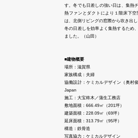
す。冬でも日差しの強い日は、集熱
熱ファンとダクトにより１階床下空
は、北側リビングの窓際から吹き出し
冬の日差しを効率よく集熱するため
ました。（山田）
■建物概要
場所：滋賀県
家族構成：夫婦
協働設計：ケミカルデザイン（奥村俊慈
Japan
施工：大宝柊木／蒲生工務店
敷地面積：666.49㎡（201坪）
建築面積：228.09㎡（69坪）
延床面積：313.79㎡（95坪）
構造：鉄骨造
写真協力：ケミカルデザイン