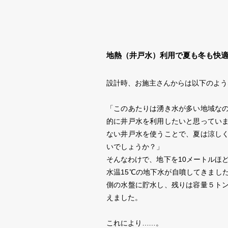
地熱（井戸水）利用で夏も冬も快
設計時、お施主さんからは以下のよう
「このあたりは湧き水が多い地域な
的に井戸水を利用したいと思ってい
ない井戸水を使うことで、夏は涼し
いでしょうか？」
そんなわけで、地下を10メートルほ
水温15℃の地下水が自噴してきまし
側の水盤に貯水し、残りは容量５ト
えました。
これにより
……
。