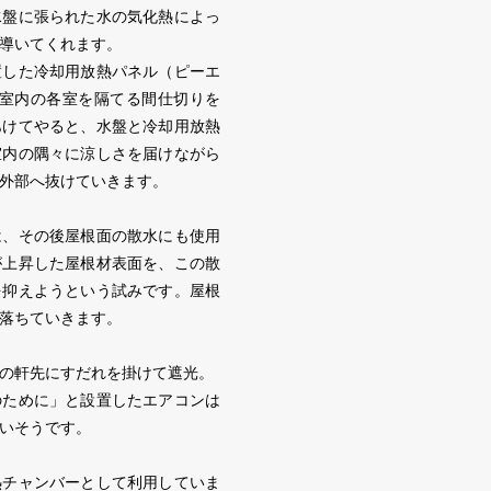
水盤に張られた水の気化熱によっ
導いてくれます。
置した冷却用放熱パネル（ピーエ
。室内の各室を隔てる間仕切りを
あけてやると、水盤と冷却用放熱
室内の隅々に涼しさを届けながら
外部へ抜けていきます。
は、その後屋根面の散水にも使用
が上昇した屋根材表面を、この散
を抑えようという試みです。屋根
落ちていきます。
の軒先にすだれを掛けて遮光。
のために」と設置したエアコンは
いそうです。
熱チャンバーとして利用していま