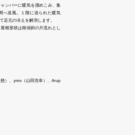
チャンバーに暖気を溜めこみ、集
間へ送風。１階に送られた暖気
て足元の冷えを解消します。
、屋根形状は南傾斜の片流れとし
）、ymo（山田浩幸）、Arup